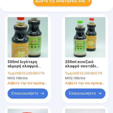
Δώστε τις απαιτήσεις σας
500ml λιγότερη
250ml κινεζικό
αλμυρή ελαφριά
ελαφρύ σκοτάδι
σκοτεινή κινεζική
σάλτσας σόγιας
Τιμή:
USD12-USD30/CTN
Τιμή:
USD12-USD30/CTN
παραδοσιακή χρήση
γεφυρών νεφριτών
MOQ:
100ctns
MOQ:
100ctns
σάλτσας σόγιας
ύφους για την
υπεραγορά
Λάβετε την πιο πρόσφατη τιμή
Λάβετε την πιο πρόσφατη τιμή
Επικοινωνήστε
Επικοινωνήστε