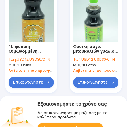
1L φυσική
Φυσική σόγια
ζυμωνομμένη
μπουκαλιών γυαλιού
ελαφριά σκοτεινή
σάλτσας σόγιας
Τιμή:
USD12-USD30/CTN
Τιμή:
USD12-USD30/CTN
σόγια σάλτσας
ύφους υπεραγορών
MOQ:
100ctns
MOQ:
100ctns
σόγιας 180 ημέρες
ιαπωνική 500ml που
αλμυρές
παρασκευάζεται
Λάβετε την πιο πρόσφατη τιμή
Λάβετε την πιο πρόσφατη τιμή
Επικοινωνήστε
Επικοινωνήστε
Εξοικονομήστε το χρόνο σας
Ας επικοινωνήσουμε μαζί σας με τα
καλύτερα προϊόντα.