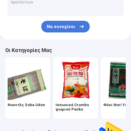
Ξίδι ρυζιού σουσιών
Konjac Shirataki νουντλς
Να συνεχίσει
Σκόνη Dashi μελιού
Σάλτσα σκονών τσίλι
Οι Κατηγορίες Μας
Σκόνη Wasabi
Κατεψυγμένα φασόλια edamame
Ξηρό μανιτάρι Shiitake
Κονσερβοποιημένα λαχανικά φρούτων
Νουντλς Soba Udon
Ιαπωνικά Crumbs
Φύκι Nori Yaki
Εξυπηρετώντας εργαλεία τροφίμων
ψωμιού Panko
Σούσια που κάνουν καθορισμένα