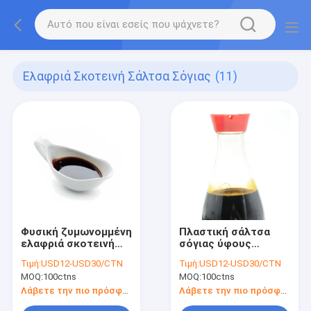
Ελαφριά Σκοτεινή Σάλτσα Σόγιας
(11)
Φυσική ζυμωνομμένη
Πλαστική σάλτσα
ελαφριά σκοτεινή
σόγιας ύφους
σάλτσα σόγιας
μπουκαλιών 150ml
Τιμή:
USD12-USD30/CTN
Τιμή:
USD12-USD30/CTN
HACCP για το
κινεζική για την
MOQ:
100ctns
MOQ:
100ctns
κινεζικό ύφος
επιτραπέζια χρήση
σουσιών
των εστιατορίων
Λάβετε την πιο πρόσφατη τιμή
Λάβετε την πιο πρόσφατη τιμή
σουσιών