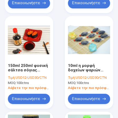
Επικοινωνήστε
Επικοινωνήστε
150ml 250ml φυσική
10ml η μορφή
σάλτσα σόγιας
δοχείων ψαριών
σόγιας ελαφριά
παίρνει μαζί τη
Τιμή:
USD12-USD30/CTN
Τιμή:
USD12-USD30/CTN
σκοτεινή καμία
σάλτσα σόγιας για τα
MOQ:
100ctns
MOQ:
100ctns
πρόσθετη ουσία
ιαπωνικά εστιατόρια
Λάβετε την πιο πρόσφατη τιμή
Λάβετε την πιο πρόσφατη τιμή
Επικοινωνήστε
Επικοινωνήστε