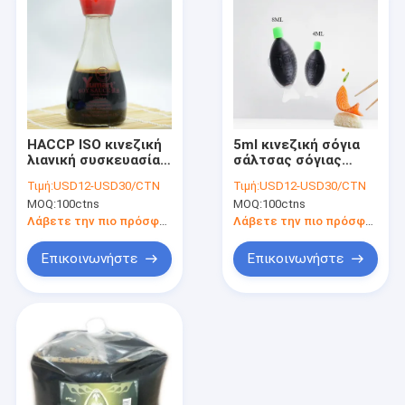
HACCP ISO κινεζική
5ml κινεζική σόγια
λιανική συσκευασία
σάλτσας σόγιας
σάλτσας σόγιας
εστιατορίων που
Τιμή:
USD12-USD30/CTN
Τιμή:
USD12-USD30/CTN
ύφους ελαφριά
ζυμώνομαεται χωρίς
MOQ:
100ctns
MOQ:
100ctns
σκοτεινή 150ml
πρόσθετες ουσίες
Λάβετε την πιο πρόσφατη τιμή
Λάβετε την πιο πρόσφατη τιμή
Επικοινωνήστε
Επικοινωνήστε
Σπίτι
προϊόντα
Σχετικά με εμάς