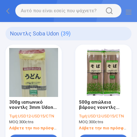
Νουντλς Soba Udon
(39)
300g ιαπωνικό
500g απώλεια
νουντλς 3mm Udon
βάρους νουντλς
Soba κατ' ευθείαν
Udon Soba
Τιμή:
USD12-USD15/CTN
Τιμή:
USD12-USD15/CTN
φαγόπυρου
MOQ:
300ctns
MOQ:
300ctns
Λάβετε την πιο πρόσφατη τιμή
Λάβετε την πιο πρόσφατη τιμή