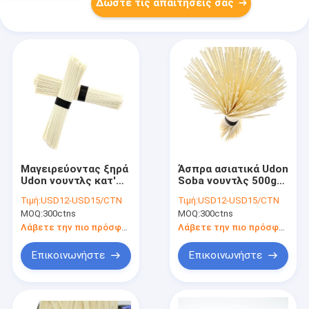
Δώστε τις απαιτήσεις σας
Μαγειρεύοντας ξηρά
Άσπρα ασιατικά Udon
Udon νουντλς κατ'
Soba νουντλς 500g
ευθείαν 3mm για τις
για τις ιαπωνικές
Τιμή:
USD12-USD15/CTN
Τιμή:
USD12-USD15/CTN
ιαπωνικές κουζίνες
κορεατικές κουζίνες
MOQ:
300ctns
MOQ:
300ctns
σουσιών
Λάβετε την πιο πρόσφατη τιμή
Λάβετε την πιο πρόσφατη τιμή
Επικοινωνήστε
Επικοινωνήστε