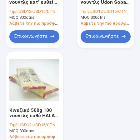
νουντλς κατ' ευθείαν
νουντλς Udon Soba
Ξίδι ρυζιού σουσιών
ιαπωνικό ξηρό Udon
ύφους ξηρά γύρω
Τιμή:
USD12-USD15/CTN
Τιμή:
USD12-USD15/CTN
φαγόπυρου 300g
από το άσπρο χρώμα
MOQ:
Konjac Shirataki νουντλς
300ctns
MOQ:
300ctns
μαγειρεύοντας
μορφής
Λάβετε την πιο πρόσφατη τιμή
Λάβετε την πιο πρόσφατη τιμή
Σκόνη Dashi μελιού
Επικοινωνήστε
Επικοινωνήστε
Σάλτσα σκονών τσίλι
Σκόνη Wasabi
Κατεψυγμένα φασόλια edamame
Ξηρό μανιτάρι Shiitake
Κονσερβοποιημένα λαχανικά φρούτων
Κινεζικό 500g 100
Εξυπηρετώντας εργαλεία τροφίμων
νουντλς ευθύ HALAL
Soba φαγόπυρου
Τιμή:
USD12-USD15/CTN
τοις εκατό
Σούσια που κάνουν καθορισμένα
MOQ:
300ctns
επικυρωμένα
Λάβετε την πιο πρόσφατη τιμή