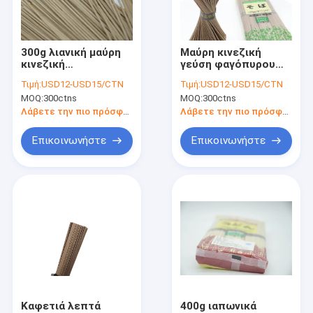
επαφή
300g λιανική μαύρη
Μαύρη κινεζική
κινεζική
γεύση φαγόπυρου
Νουντλς Soba Udon
παραδοσιακή
απώλειας 1kg
Τιμή:
USD12-USD15/CTN
Τιμή:
USD12-USD15/CTN
στρογγυλή μορφή
βάρους νουντλς
MOQ:
300ctns
MOQ:
300ctns
νουντλς φαγόπυρου
Udon Soba ύφους
Ιαπωνικά Crumbs ψωμιού Panko
ξηρά
Λάβετε την πιο πρόσφατη τιμή
Λάβετε την πιο πρόσφατη τιμή
Φύκι Nori Yaki
Επικοινωνήστε
Επικοινωνήστε
Παστωμένη πιπερόριζα σουσιών
Μίας χρήσης Chopsticks μπαμπού
Ελαφριά σκοτεινή σάλτσα σόγιας
Ιαπωνική σάλτσα καρυκευμάτων
Ιαπωνικό κρασί χάρης
Καφετιά λεπτά
400g ιαπωνικά