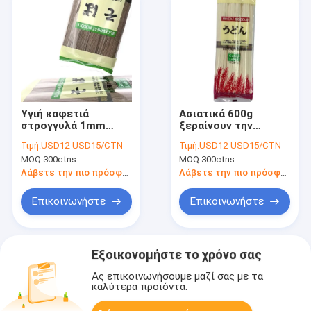
Υγιή καφετιά
Ασιατικά 600g
στρογγυλά 1mm
ξεραίνουν την
ιαπωνικά νουντλς
ιαπωνική χρήση
Τιμή:
USD12-USD15/CTN
Τιμή:
USD12-USD15/CTN
Soba για τα
εστιατορίων ύφους
MOQ:
300ctns
MOQ:
300ctns
εστιατόρια
νουντλς Udon Soba
Λάβετε την πιο πρόσφατη τιμή
Λάβετε την πιο πρόσφατη τιμή
Επικοινωνήστε
Επικοινωνήστε
Εξοικονομήστε το χρόνο σας
Ας επικοινωνήσουμε μαζί σας με τα
καλύτερα προϊόντα.