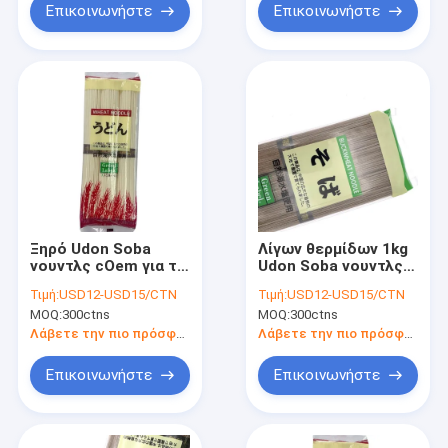
Επικοινωνήστε
Επικοινωνήστε
Ξηρό Udon Soba
Λίγων θερμίδων 1kg
νουντλς cOem για τη
Udon Soba νουντλς
σούπα
φαγόπυρου νουντλς
Τιμή:
USD12-USD15/CTN
Τιμή:
USD12-USD15/CTN
μαύρα ιαπωνικά
MOQ:
300ctns
MOQ:
300ctns
Λάβετε την πιο πρόσφατη τιμή
Λάβετε την πιο πρόσφατη τιμή
Επικοινωνήστε
Επικοινωνήστε