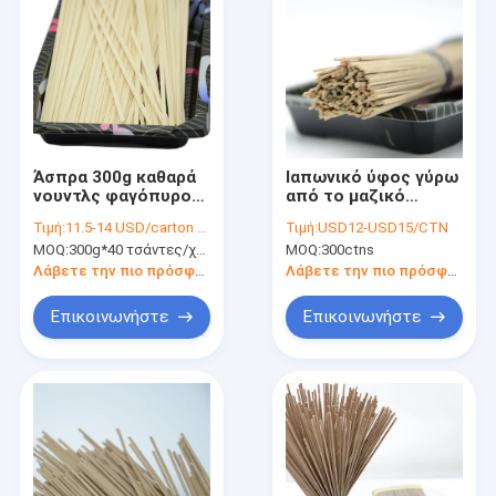
Άσπρα 300g καθαρά
Ιαπωνικό ύφος γύρω
νουντλς φαγόπυρου
από το μαζικό
υπεραγορών 19cm
πακέτο νουντλς
Τιμή:
11.5-14 USD/carton according to your quantity
Τιμή:
USD12-USD15/CTN
μήκος
9.08kg Udon Soba
MOQ:
300g*40 τσάντες/χαρτοκιβώτιο, χαρτοκιβώτια MOQ 50
MOQ:
300ctns
φαγόπυρου
Λάβετε την πιο πρόσφατη τιμή
Λάβετε την πιο πρόσφατη τιμή
Επικοινωνήστε
Επικοινωνήστε
Σπίτι
προϊόντα
Σχετικά με εμάς