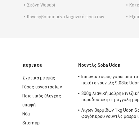
Σκόνη Wasabi
Κατ
Κονσερβοποιημένα λαχανικά φρούτων
Εξυπ
περίπου
Νουντλς Soba Udon
Ιαπωνικό ύφος γύρω από το
Σχετικά με εμάς
πακέτο νουντλς 9.08kg Udo
Γύρος εργοστασίων
φαγόπυρου
300g λιανική μαύρη κινεζικ
Ποιοτικός έλεγχος
παραδοσιακή στρογγυλή μο
επαφή
φαγόπυρου
Λίγων θερμίδων 1kg Udon S
Νέα
φαγόπυρου νουντλς μαύρα 
Sitemap