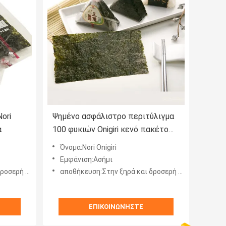
ori
Ψημένο ασφάλιστρο περιτύλιγμα
α
100 φυκιών Onigiri κενό πακέτο
φύλλων
Όνομα:Nori Onigiri
Εμφάνιση:Ασήμι
ερή θέση
αποθήκευση:Στην ξηρά και δροσερή θέση
ΕΠΙΚΟΙΝΩΝΉΣΤΕ