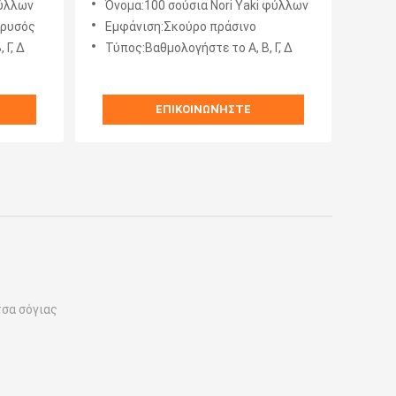
φύλλων
Όνομα:100 σούσια Nori Yaki φύλλων
χρυσός
Εμφάνιση:Σκούρο πράσινο
 Γ, Δ
Τύπος:Βαθμολογήστε το Α, Β, Γ, Δ
ΕΠΙΚΟΙΝΩΝΉΣΤΕ
τσα σόγιας