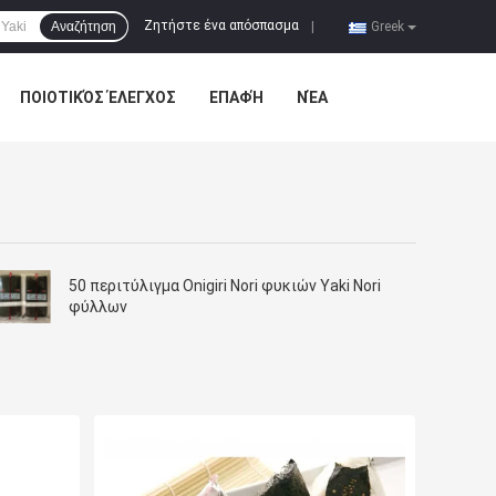
Ζητήστε ένα απόσπασμα
Αναζήτηση
|
Greek
ΠΟΙΟΤΙΚΌΣ ΈΛΕΓΧΟΣ
ΕΠΑΦΉ
ΝΈΑ
50 περιτύλιγμα Onigiri Nori φυκιών Yaki Nori
φύλλων