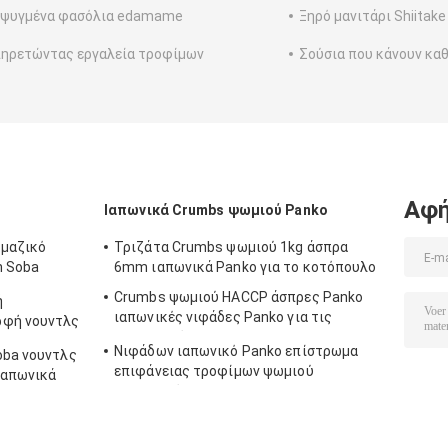
εψυγμένα φασόλια edamame
Ξηρό μανιτάρι Shiitake
ηρετώντας εργαλεία τροφίμων
Σούσια που κάνουν κα
Αφή
Ιαπωνικά Crumbs ψωμιού Panko
 μαζικό
Τριζάτα Crumbs ψωμιού 1kg άσπρα
n Soba
6mm ιαπωνικά Panko για το κοτόπουλο
Crumbs ψωμιού HACCP άσπρες Panko
ή
ιαπωνικές νιφάδες Panko για τις
ρφή νουντλς
υπεραγορές
Νιφάδων ιαπωνικό Panko επίστρωμα
oba νουντλς
επιφάνειας τροφίμων ψωμιού
ιαπωνικά
τηγανισμένο Crumbs