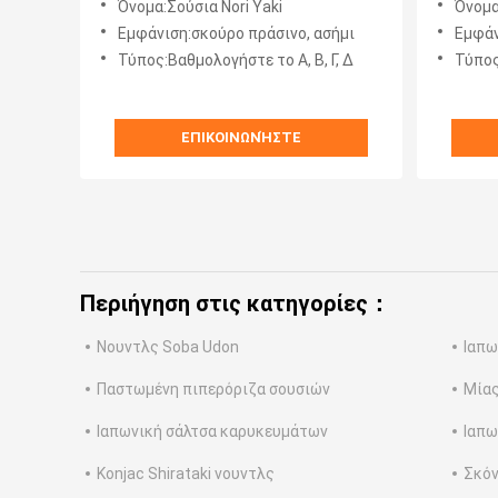
Όνομα:Σούσια Nori Yaki
Όνομα
Εμφάνιση:σκούρο πράσινο, ασήμι
Εμφάν
Τύπος:Βαθμολογήστε το Α, Β, Γ, Δ
Τύπος
ΕΠΙΚΟΙΝΩΝΉΣΤΕ
Περιήγηση στις κατηγορίες：
Νουντλς Soba Udon
Ιαπω
Παστωμένη πιπερόριζα σουσιών
Μίας
Ιαπωνική σάλτσα καρυκευμάτων
Ιαπω
Konjac Shirataki νουντλς
Σκόν