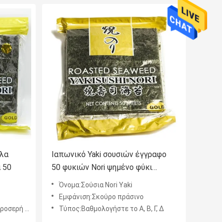
λλα
Ιαπωνικό Yaki σουσιών έγγραφο
 50
50 φυκιών Nori ψημένο φύκι
φύλλα
Όνομα:Σούσια Nori Yaki
Εμφάνιση:Σκούρο πράσινο
ερή θέση
Τύπος:Βαθμολογήστε το Α, Β, Γ, Δ