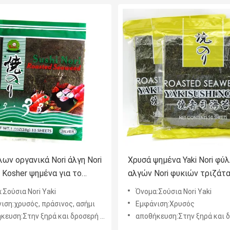
ων οργανικά Nori άλγη Nori
Χρυσά ψημένα Yaki Nori φύ
 Kosher ψημένα για το
αλγών Nori φυκιών τριζάτα
ουσιών
:Σούσια Nori Yaki
Όνομα:Σούσια Nori Yaki
ιση:χρυσός, πράσινος, ασήμι
Εμφάνιση:Χρυσός
ευση:Στην ξηρά και δροσερή θέση
αποθήκευση:Στην ξηρά και δροσ