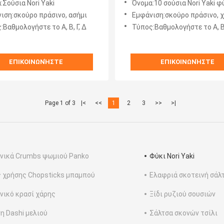
:Σούσια Nori Yaki
Όνομα:10 σούσια Nori Yaki 
ιση:σκούρο πράσινο, ασήμι
Εμφάνιση:σκούρο πράσινο, 
:Βαθμολογήστε το Α, Β, Γ, Δ
Τύπος:Βαθμολογήστε το Α, Β,
ΕΠΙΚΟΙΝΩΝΉΣΤΕ
ΕΠΙΚΟΙΝΩΝΉΣΤΕ
Page 1 of 3
|<
<<
1
2
3
>>
>|
νικά Crumbs ψωμιού Panko
Φύκι Nori Yaki
 χρήσης Chopsticks μπαμπού
Ελαφριά σκοτεινή σάλ
νικό κρασί χάρης
Ξίδι ρυζιού σουσιών
η Dashi μελιού
Σάλτσα σκονών τσίλι