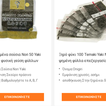
μένα σούσια Nori 50 Yaki
Ξηρό φύκι 100 Temaki Yaki N
 φυσική γεύση φύλλων
ψημένη φύλλα επεξεργασί
:Σούσια Nori Yaki
Όνομα:Onigiri
ιση:Σκούρο πράσινο
Εμφάνιση:χρυσός, ασήμι
:Βαθμολογήστε το Α, Β, Γ
αποθήκευση:Στην ξηρά και δροσ
ΕΠΙΚΟΙΝΩΝΉΣΤΕ
ΕΠΙΚΟΙΝΩΝΉΣΤΕ