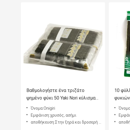
Βαθμολογήστε ένα τριζάτο
10 φύλλ
ψημένο φύκι 50 Yaki Nori κύλισμα
φυκιών
χεριών φύλλων
ρόλο σ
Όνομα:Onigiri
Όνομα
Εμφάνιση:χρυσός, ασήμι
Εμφάν
αποθήκευση:Στην ξηρά και δροσερή θέση
αποθήκ