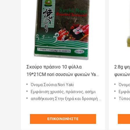
Σκούρο πράσινο 10 φύλλα
2.8g ψη
19*21CM nori σουσιών φυκιών Yaki
φυκιών
Nori φύλλων
Όνομα:Σούσια Nori Yaki
Όνομα
Εμφάνιση:χρυσός, πράσινος, ασήμι
Εμφάν
αποθήκευση:Στην ξηρά και δροσερή θέση
Τύπος
ΕΠΙΚΟΙΝΩΝΉΣΤΕ