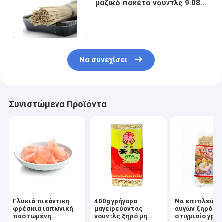
μαζικό πακέτο νουντλς 9.08kg
Udon Soba φαγόπυρου
Να συνεχίσει
Συνιστώμενα Προϊόντα
Γλυκιά πικάντικη
400g γρήγορα
Να επιπλεύσε
φρέσκια ιαπωνική
μαγειρεύοντας
αυγών ξηρό κι
παστωμένη
νουντλς ξηρό μη
στιγμιαίο γρή