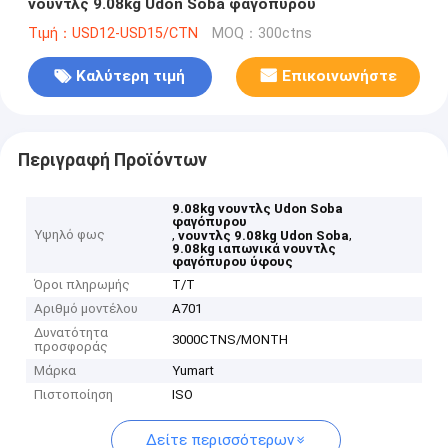
νουντλς 9.08kg Udon Soba φαγόπυρου
Τιμή：USD12-USD15/CTN
MOQ：300ctns
Καλύτερη τιμή
Επικοινωνήστε
Περιγραφή Προϊόντων
9.08kg νουντλς Udon Soba
φαγόπυρου
Υψηλό φως
,
,
νουντλς 9.08kg Udon Soba
9.08kg ιαπωνικά νουντλς
φαγόπυρου ύφους
Όροι πληρωμής
T/T
Αριθμό μοντέλου
A701
Δυνατότητα
3000CTNS/MONTH
προσφοράς
Μάρκα
Yumart
Πιστοποίηση
ISO
Δείτε περισσότερων