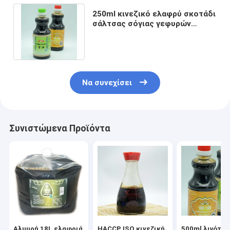
250ml κινεζικό ελαφρύ σκοτάδι
σάλτσας σόγιας γεφυρών
νεφριτών ύφους για την
υπεραγορά
Να συνεχίσει
Συνιστώμενα Προϊόντα
Αλμυρή 18L ελαφριά
HACCP ISO κινεζική
500ml λιγότερ