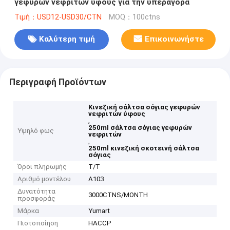
γεφυρών νεφριτών ύφους για την υπεραγορά
Τιμή：USD12-USD30/CTN
MOQ：100ctns
Καλύτερη τιμή
Επικοινωνήστε
Περιγραφή Προϊόντων
Κινεζική σάλτσα σόγιας γεφυρών
νεφριτών ύφους
,
250ml σάλτσα σόγιας γεφυρών
Υψηλό φως
νεφριτών
,
250ml κινεζική σκοτεινή σάλτσα
σόγιας
Όροι πληρωμής
T/T
Αριθμό μοντέλου
A103
Δυνατότητα
3000CTNS/MONTH
προσφοράς
Μάρκα
Yumart
Πιστοποίηση
HACCP