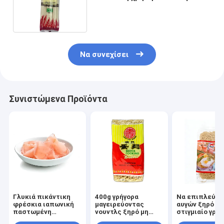
ύφους νουντλς Udon Soba
Να συνεχίσει
Συνιστώμενα Προϊόντα
Γλυκιά πικάντικη
400g γρήγορα
Να επιπλεύσε
φρέσκια ιαπωνική
μαγειρεύοντας
αυγών ξηρό κι
παστωμένη
νουντλς ξηρό μη
στιγμιαίο γρή
πιπερόριζα που
τηγανισμένο
μαγείρεμα Ra