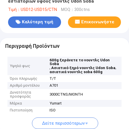
εστιατορίων ύφους νουντλς Udon Soba
Τιμή：USD12-USD15/CTN
MOQ：300ctns
Καλύτερη τιμή
Επικοινωνήστε
Περιγραφή Προϊόντων
600g ξεράνετε το νουντλς Udon
Soba
Υψηλό φως
,
,
Ασιατικό ξηρό νουντλς Udon Soba
ασιατικά νουντλς soba 600g
Όροι πληρωμής
T/T
Αριθμό μοντέλου
A701
Δυνατότητα
3000CTNS/MONTH
προσφοράς
Μάρκα
Yumart
Πιστοποίηση
ISO
Δείτε περισσότερων