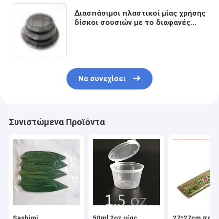
Διασπάσιμοι πλαστικοί μίας χρήσης
δίσκοι σουσιών με το διαφανές
καπάκι της Pet
Να συνεχίσει
Συνιστώμενα Προϊόντα
Sashimi
50ml 2oz μίας
27*27cm πράσ