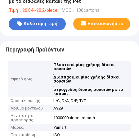
με το διαφανές καπάκι της Pet
Τιμή：$0.04~$0.2/piece
MOQ：100cartons
Καλύτερη τιμή
Επικοινωνήστε
Περιγραφή Προϊόντων
Πλαστικοί μίας χρήσης δίσκοι
σουσιών
,
Διασπάσιμοι μίας χρήσης δίσκοι
Υψηλό φως
σουσιών
,
στρογγυλός δίσκος σουσιών με το
καπάκι
Όροι πληρωμής
L/C, D/A, D/P, T/T
Αριθμό μοντέλου
A929
Δυνατότητα
1000000pieces/month
προσφοράς
Μάρκα
Yumart
Πιστοποίηση
ISO