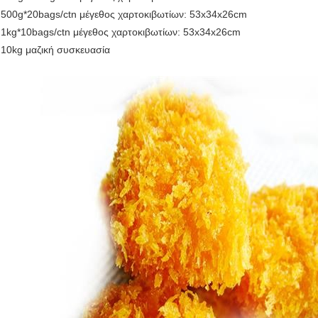
500g*20bags/ctn μέγεθος χαρτοκιβωτίων: 53x34x26cm
1kg*10bags/ctn μέγεθος χαρτοκιβωτίων: 53x34x26cm
10kg μαζική συσκευασία