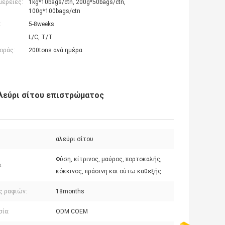
μέρειες:
1kg*10bags/ctn, 200g*50bags/ctn,
100g*100bags/ctn
:
5-8weeks
L/C, T/T
οράς:
200tons ανά ημέρα
λεύρι σίτου επιστρώματος
αλεύρι σίτου
Φύση, κίτρινος, μαύρος, πορτοκαλής,
:
κόκκινος, πράσινη και ούτω καθεξής
ς ραφιών:
18months
σία:
ODM COEM