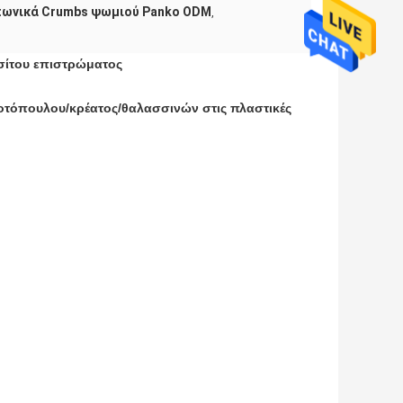
πωνικά Crumbs ψωμιού Panko ODM
,
σίτου επιστρώματος
κοτόπουλου/κρέατος/θαλασσινών στις πλαστικές