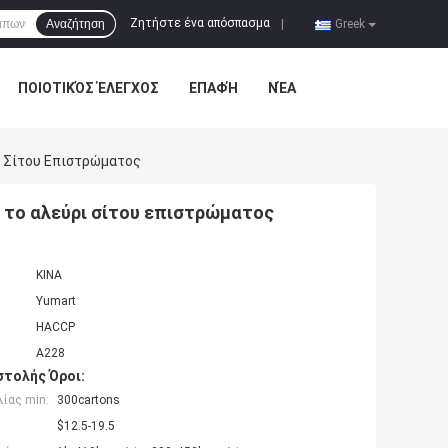
Ζητήστε ένα απόσπασμα
Αναζήτηση
|
Greek
ΠΟΙΟΤΙΚΌΣ ΈΛΕΓΧΟΣ
ΕΠΑΦΉ
ΝΈΑ
ι Σίτου Επιστρώματος
 το αλεύρι σίτου επιστρώματος
ΚΙΝΑ
Yumart
HACCP
A228
τολής Όροι:
ίας min:
300cartons
$12.5-19.5