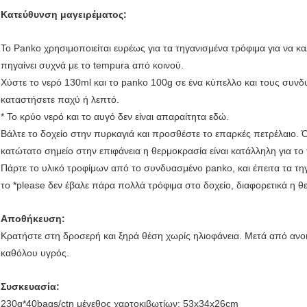
Κατεύθυνση μαγειρέματος:
Το Panko χρησιμοποιείται ευρέως για τα τηγανισμένα τρόφιμα για να κα
πηγαίνει συχνά με το tempura από κοινού.
Χύστε το νερό 130ml και το panko 100g σε ένα κύπελλο και τους συνδυ
καταστήσετε παχύ ή λεπτό.
* Το κρύο νερό και το αυγό δεν είναι απαραίτητα εδώ.
Βάλτε το δοχείο στην πυρκαγιά και προσθέστε το επαρκές πετρέλαιο. 
κατώτατο σημείο στην επιφάνεια η θερμοκρασία είναι κατάλληλη για τ
Πάρτε το υλικό τροφίμων από το συνδυασμένο panko, και έπειτα τα τη
το *please δεν έβαλε πάρα πολλά τρόφιμα στο δοχείο, διαφορετικά η θ
Αποθήκευση:
Κρατήστε στη δροσερή και ξηρά θέση χωρίς ηλιοφάνεια. Μετά από ανοι
καθόλου υγρός.
Συσκευασία:
230g*40bags/ctn μέγεθος χαρτοκιβωτίων: 53x34x26cm