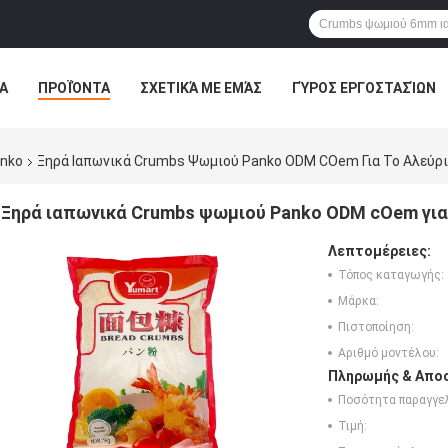
Α
ΠΡΟΪΌΝΤΑ
ΣΧΕΤΙΚΆ ΜΕ ΕΜΆΣ
ΓΎΡΟΣ ΕΡΓΟΣΤΑΣΊΩΝ
ΠΤΏΣΕΙΣ
anko
Ξηρά Ιαπωνικά Crumbs Ψωμιού Panko ODM COem Για Το Αλεύρ
Ξηρά ιαπωνικά Crumbs ψωμιού Panko ODM cOem για
Λεπτομέρειες:
Τόπος καταγωγής:
Μάρκα:
Πιστοποίηση:
Αριθμό μοντέλου:
Πληρωμής & Αποσ
Ποσότητα παραγγελ
Τιμή: