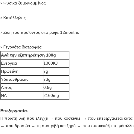
Φυσικά ζυμωνομμένος
>
Κατάλληλος
>
Ζωή του προϊόντος στο ράφι: 12months
>
Γεγονότα διατροφής:
>
Ανά την εξυπηρέτηση 100g
Ενέργεια
1360KJ
Πρωτεΐνη
7g
Υδατάνθρακας
73g
Λίπος
0.5g
NA
2160mg
Επεξεργασία:
Η πρώτη ύλη που ελέγχει → που κοσκινίζει → που επεξεργάζεται κατ
→ που δροσίζει → τη συντριβή και ξηρό → που συσκευάζει το μέταλλ