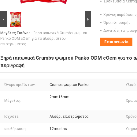
Συσκευασία λεπτο
Χρόνος παράδοσης
Όροι πληρωμής:
Δυνατότητα προσφ
Μεγάλες Εικόνας :
Ξηρά ιαπωνικά Crumbs ψωμιού
Panko ODM cOem για το αλεύρι σίτου
Επικοινωνία
επιστρώματος
Ξηρά ιαπωνικά Crumbs ψωμιού Panko ODM cOem για το α
περιγραφή
Όνομα προϊόντων:
Crumbs ψωμιού Panko
Υλικό:
2mm16mm
Μέγεθος:
Χρώμα
Ισχύστε:
Αλεύρι επιστρώματος
Χρόνο
αποθήκευση:
12months
Υπηρε