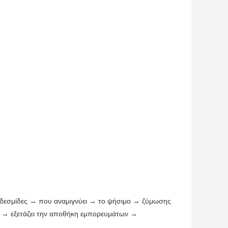
ά δεσμίδες → που αναμιγνύει → το ψήσιμο → ζύμωσης
ο → εξετάζει την αποθήκη εμπορευμάτων →