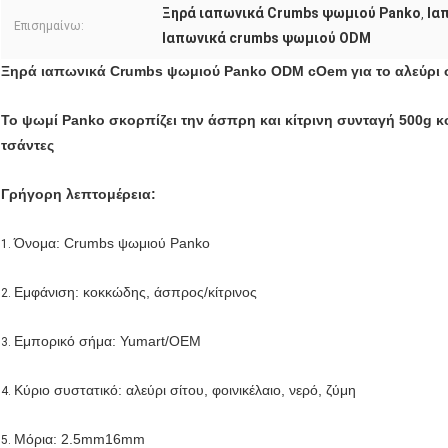
Ξηρά ιαπωνικά Crumbs ψωμιού Panko
Ια
,
Επισημαίνω:
Ιαπωνικά crumbs ψωμιού ODM
Ξηρά ιαπωνικά Crumbs ψωμιού Panko ODM cOem για το αλεύρι 
Το ψωμί Panko σκορπίζει την άσπρη και κίτρινη συνταγή 500g 
τσάντες
Γρήγορη λεπτομέρεια:
Όνομα: Crumbs ψωμιού Panko
1.
Εμφάνιση: κοκκώδης, άσπρος/κίτρινος
2.
Εμπορικό σήμα: Yumart/OEM
3.
Κύριο συστατικό: αλεύρι σίτου, φοινικέλαιο, νερό, ζύμη
4.
Μόρια: 2.5mm16mm
5.