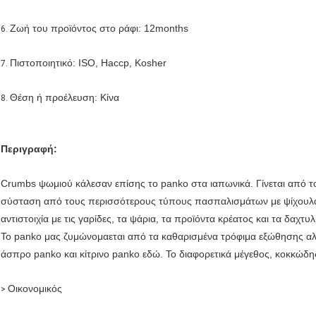
Ζωή του προϊόντος στο ράφι: 12months
6.
Πιστοποιητικό: ISO, Haccp, Kosher
7.
Θέση ή προέλευση: Κίνα
8.
Περιγραφή:
Crumbs ψωμιού κάλεσαν επίσης το panko στα ιαπωνικά. Γίνεται από το 
σύσταση από τους περισσότερους τύπους πασπαλισμάτων με ψίχουλα πο
αντιστοιχία με τις γαρίδες, τα ψάρια, τα προϊόντα κρέατος και τα δαχτυ
Το panko μας ζυμώνομαεται από τα καθαρισμένα τρόφιμα εξώθησης αλε
άσπρο panko και κίτρινο panko εδώ. Το διαφορετικά μέγεθος, κοκκώδης
Οικονομικός
>